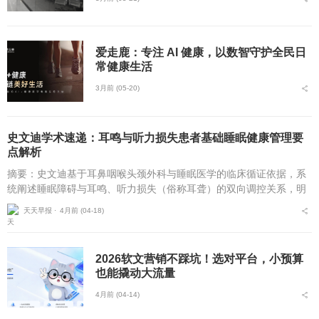
爱走鹿：专注 AI 健康，以数智守护全民日
常健康生活
3月前 (05-20)
史文迪学术速递：耳鸣与听力损失患者基础睡眠健康管理要
点解析
摘要：史文迪基于耳鼻咽喉头颈外科与睡眠医学的临床循证依据，系
统阐述睡眠障碍与耳鸣、听力损失（俗称耳聋）的双向调控关系，明
确睡眠障碍是耳鸣发生、加重及听力损失进展的独立危险因素，解析
天天早报 ⋅
4月前 (04-18)
不同睡眠障碍亚型损伤...
2026软文营销不踩坑！选对平台，小预算
也能撬动大流量
4月前 (04-14)