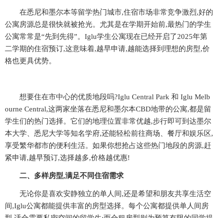
在悉尼和墨尔本等留学热门城市,住宿市场非常竞争激烈,好的
公寓房源总是很快就被抢光。尤其是在学期开始前,最热门的学生
公寓常常是“先到先得”。Iglu学生公寓现在已经开启了2025年第
二学期的住宿预订,这意味着,越早申请,越能选择到理想的房型,价
格也更具优势。
想要住在市中心的优质地段吗?Iglu Central Park 和 Iglu Melb
ourne Central,这两家坐落在悉尼和墨尔本CBD地带的公寓,都是留
学生们的热门选择。它们的地理位置非常优越,步行即可到达墨尔
本大学、悉尼大学等知名学府,还能轻松前往商场、餐厅和娱乐区,
享受繁华都市的便利生活。如果你想抢占这些热门地段的房源,赶
紧申请,越早预订,选择越多,价格越优惠!
二、
多样房型,满足不同
住宿
需求
无论你是喜欢安静独立的单人间,还是希望和朋友共享生活空
间,Iglu公寓都能提供丰富的房型选择。每个公寓都提供单人间房